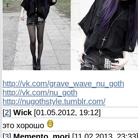
http://vk.com/grave_wave_nu_goth
http://vk.com/nu_goth
http://nugothstyle.tumblr.com/
[
2
]
Wick
[01.05.2012, 19:12]
это хорошо
[
3
]
Memento_mori
[11.02.2013, 23:33