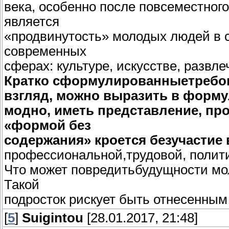
века, особенно после повсеместног
является
«продвинутость» молодых людей в 
современных
сферах: культуре, искусстве, развл
Кратко сформулированныетребова
взгляд, можно выразить в форму
модно, иметь представление, про
«формой без
содержания» кроется безучастие 
профессиональной,трудовой, полит
Что может повредитьбудущности мол
Такой
подросток рискует быть отнесенным 
[
5
]
Suigintou
[28.01.2017, 21:48]