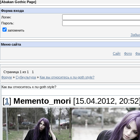
[
Abakan Gothic Page
]
Форма входа
Логин:
Пароль:
запомнить
Забыл
Меню сайта
Сайт
Фото
Фа
Страница
1
из
1
1
Форум
»
Субкультура
»
Как вы относитесь к nu-goth style?
Как вы относитесь к nu-goth style?
[
1
]
Memento_mori
[15.04.2012, 20:52