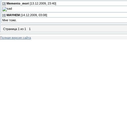
[
3
]
Memento_mori
[13.12.2009, 23:40]
[
4
]
MAYHEM
[14.12.2009, 03:08]
Мне тоже.
Страница
1
из
1
1
Полная версия сайта