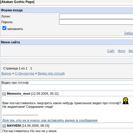
[
Abakan Gothic Page
]
Форма входа
Логин:
Пароль:
запомнить
Забыл
Меню сайта
Сайт
Фото
Фа
Страница
1
из
1
1
Форум
»
Субкультура
»
Видео про готхоф
Видео про готхоф
[
1
]
Memento_mori
[12.09.2009, 05:11]
Вам посчастливилось лицезреть какое-нибудь прикольное видео про готхоф?
Не жадничаем! Скидываем сюда!
____________________
Для тех, кто не в курсе, как вставлять видео в сообщения
[
2
]
MAYHEM
[14.09.2009, 08:15]
Посчастливилось.Но оно не у меня.