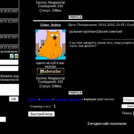
Группа: Модератор
Сообщений:
233
Статус:
Offline
Cyber_Vedma
Дата: Понедельник, 18.01.2010, 21:25 | Со
рульная группка=)))всем советую!
А вы тоже завидуете своему котэ, когда уходите р
сцука, ещё дрыхнет?
идите на хуй я вас
незнаю
Группа: Модератор
Сообщений:
233
Статус:
Offline
Форум
»
Музыка
»
Darkwave, ethernal
»
Asphyxia
(dark electro)
1
Страница
1
из
1
Поиск:
Сегодня сайт посетили: