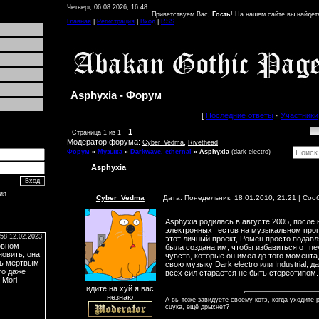
Четверг, 06.08.2026, 16:48
Приветствуем Вас,
Гость
! На нашем сайте вы найдете мно
Главная
|
Регистрация
|
Вход
|
RSS
Asphyxia - Форум
[
Последние ответы
·
Участники
1
Страница
1
из
1
Модератор форума:
,
Cyber_Vedma
Rivethead
Форум
»
Музыка
»
Darkwave, ethernal
»
Asphyxia
(dark electro)
Asphyxia
ия
Cyber_Vedma
Дата: Понедельник, 18.01.2010, 21:21 | Со
Asphyxia родилась в августе 2005, после
электронных тестов на музыкальном про
этот личный проект, Ромен просто подавл
была создана им, чтобы избавиться от пе
чувств, которые он имел до того момента
свою музыку Dark electro или Industrial, д
всех сил старается не быть стереотипом.
идите на хуй я вас
незнаю
А вы тоже завидуете своему котэ, когда уходите р
сцука, ещё дрыхнет?