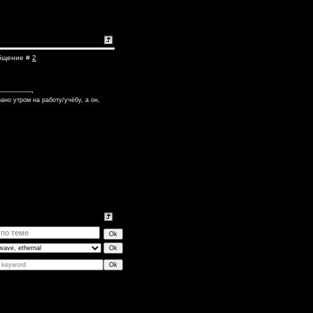
общение #
2
ано утром на работу/учёбу, а он,