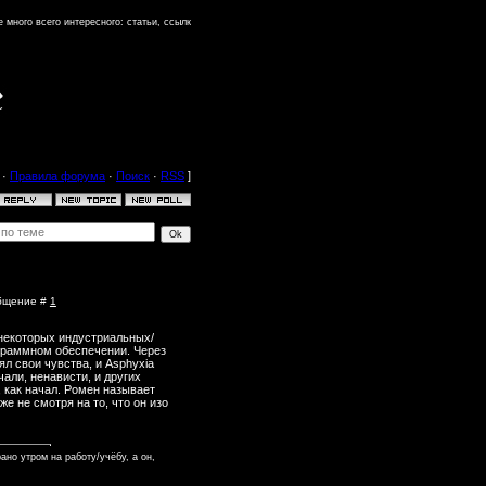
го всего интересного: статьи, ссылки на скачивание и пр. Чтобы иметь больше возможностей, войдите 
·
Правила форума
·
Поиск
·
RSS
]
общение #
1
 некоторых индустриальных/
граммном обеспечении. Через
ял свои чувства, и Asphyxia
чали, ненависти, и других
, как начал. Ромен называет
аже не смотря на то, что он изо
ано утром на работу/учёбу, а он,