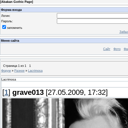
[
Abakan Gothic Page
]
Форма входа
Логин:
Пароль:
запомнить
Забыл
Меню сайта
Сайт
Фото
Фа
Страница
1
из
1
1
Форум
»
Разное
»
Lacrimosa
Lacrimosa
[
1
]
grave013
[27.05.2009, 17:32]