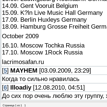
14.09. Gent Vooruit Belgium
15.09. K?ln Live Music Hall Germany
17.09. Berlin Huxleys Germany
18.09. Hamburg Grosse Freiheit Ger
October 2009
16.10. Moscow Tochka Russia
17.10. Moscow 1Rock Russia
lacrimosafan.ru
[
5
]
MAYHEM
[03.09.2009, 23:29]
Когда то сильно нравилась
[
6
]
Illoadiy
[12.08.2010, 04:51]
До сих пор очень люблю эту группу, х
Страница
1
из
1
1