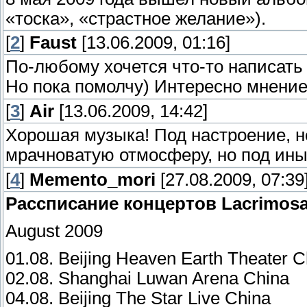
«тоска», «страстное желание»).
[
2
]
Faust
[13.06.2009, 01:16]
По-любому хочется что-то написать 
Но пока помолчу) Интересно мнение 
[
3
]
Air
[13.06.2009, 14:42]
Хорошая музыка! Под настроение, н
мрачноватую отмосферу, но под ины
[
4
]
Memento_mori
[27.08.2009, 07:39
Рассписание концертов Lacrimosa
August 2009
01.08. Beijing Heaven Earth Theater C
02.08. Shanghai Luwan Arena China
04.08. Beijing The Star Live China