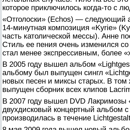
которое приключилось когда-то с л
«Отголоски» (Echos) — следующий 
14-минутная композиция «Kyrie» (Kyr
часть католической мессы). Анне пое
Стиль ее пения очень изменился со
стал менее экспрессивным, более 
В 2005 году вышел альбом «Lightgest
альбому был выпущен сингл «Lichtge
новых песен и миксы старых. В том 
выпущен сборник всех клипов Lacrim
В 2007 году вышел DVD Лакримозы «L
двухдисковый концертный альбом с 
производилась в течение Lichtgestalt
8 мая 2009 года вышел новый альбо