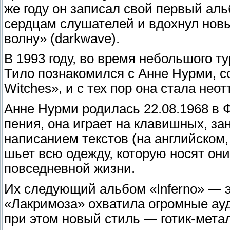
же году он записал свой первый аль
сердцам слушателей и вдохнул но
волну» (darkwave).
В 1993 году, во время небольшого т
Тило познакомился с Анне Нурми, с
Witches», и с тех пор она стала не
Анне Нурми родилась 22.08.1968 в Ф
пения, она играет на клавишных, з
написанием текстов (на английском,
шьет всю одежду, которую носят они 
повседневной жизни.
Их следующий альбом «Inferno» — эт
«Лакримоза» охватила огромные ауд
при этом новый стиль — готик-мета