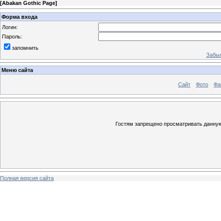
[
Abakan Gothic Page
]
Форма входа
Логин:
Пароль:
запомнить
Забыл
Меню сайта
Сайт
Фото
Фа
Гостям запрещено просматривать данную 
Полная версия сайта